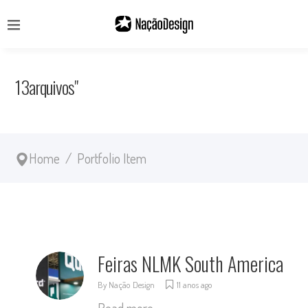
13arquivos"
Home
/
Portfolio Item
Feiras NLMK South America
By
Nação Design
11 anos ago