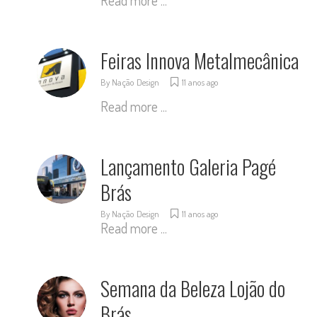
Read more ...
Feiras Innova Metalmecânica
By
Nação Design
11 anos ago
Read more ...
Lançamento Galeria Pagé
Brás
By
Nação Design
11 anos ago
Read more ...
Semana da Beleza Lojão do
Brás