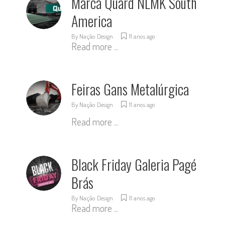
Marca Quard NLMK South
America
By
Nação Design
11 anos ago
Read more ...
Feiras Gans Metalúrgica
By
Nação Design
11 anos ago
Read more ...
Black Friday Galeria Pagé
Brás
By
Nação Design
11 anos ago
Read more ...