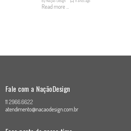
By
Nação Design
11 anos ago
Read more ...
Fale com a NaçãoDesign
11 2966.6622
atendimento@nacaodesign.com.br